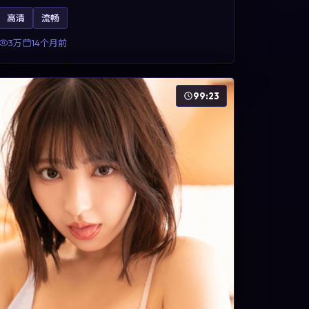
方面，周冬雨、凯特·布兰切特与巩俐的表演为角色
高清
流畅
增添层次。故事以女性视角重写传统类型片的叙事
惯性，可作为美国影视爱好者的高清观影选择。
3万
14个月前
99:23