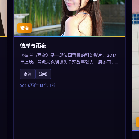
精选
彼岸与雨夜
《彼岸与雨夜》是一部法国背景的科幻影片，2017
年上映。管虎以克制镜头呈现故事张力，周冬雨、
木村拓哉与张震的对手戏可圈可点。剧情层面在真
高清
流畅
实历史背景下虚构一段跨国追寻之旅，对关注导演
风格与演员阵容的观众具有检索与收藏价值。
6.8万
113个月前