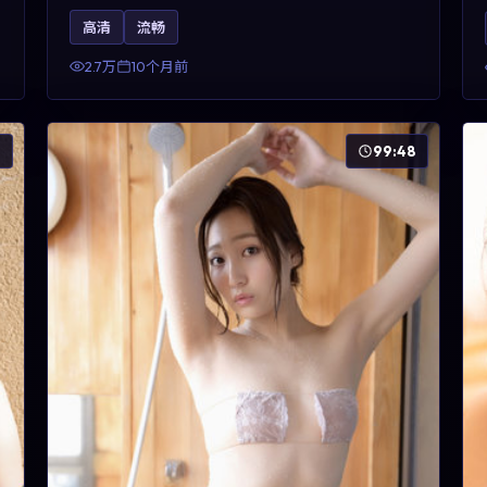
昊然、河正宇与王景春的对手戏可圈可点。剧情层
高清
流畅
面以多线叙事拼贴都市边缘人的选择与救赎，对关
注导演风格与演员阵容的观众具有检索与收藏价
2.7万
10个月前
值。
6
99:48