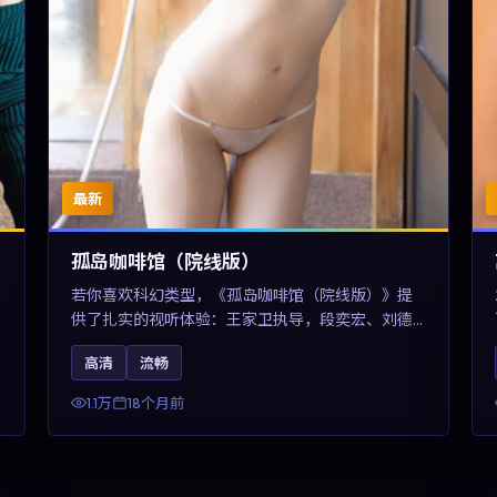
最新
孤岛咖啡馆（院线版）
若你喜欢科幻类型，《孤岛咖啡馆（院线版）》提
供了扎实的视听体验：王家卫执导，段奕宏、刘德
华与任素汐共同演绎。影片2025年于中国台湾上
高清
流畅
映，内容用冷峻镜头语言观察城市夜间的孤独，关
键词包含高清流畅、人物关系与情节反转，适合检
1.1万
18个月前
索「2025科幻」「中国台湾电影」的用户。