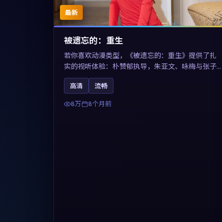
最新
被遗忘的：重生
若你喜欢动漫类型，《被遗忘的：重生》提供了扎
实的视听体验：朴赞郁执导，朱亚文、咏梅与张子
枫共同演绎。影片2025年于法国上映，内容用喜剧
高清
流畅
外壳包裹对现实规则的温和反讽，关键词包含高清
流畅、人物关系与情节反转，适合检索「2025动
8万
8个月前
漫」「法国电影」的用户。