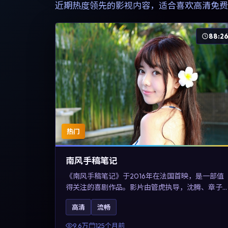
近期热度领先的影视内容，适合喜欢高清免费
88:2
热门
南风手稿笔记
《南风手稿笔记》于2016年在法国首映，是一部值
得关注的喜剧作品。影片由管虎执导，沈腾、章子
怡与张震领衔出演。剧情通过回忆与现实交错呈现
高清
流畅
记忆的可塑性，整体完成度高，适合希望了解法国
喜剧类型创作的观众在线观看。
9.6万
125个月前