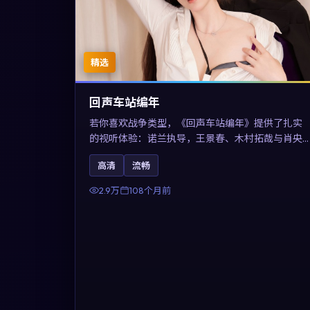
精选
回声车站编年
若你喜欢战争类型，《回声车站编年》提供了扎实
的视听体验：诺兰执导，王景春、木村拓哉与肖央
共同演绎。影片2017年于澳大利亚上映，内容用喜
高清
流畅
剧外壳包裹对现实规则的温和反讽，关键词包含高
清流畅、人物关系与情节反转，适合检索「2017战
2.9万
108个月前
争」「澳大利亚电影」的用户。