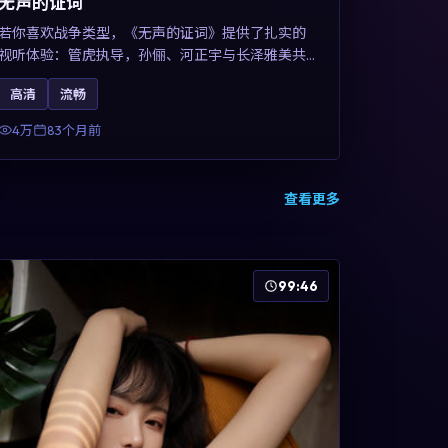
无声的证词
若你喜欢战争类型，《无声的证词》提供了扎实的
视听体验：管虎执导，孙俪、河正宇与长泽雅美共
同演绎。影片2019年于澳大利亚上映，内容在罪案
高清
流畅
类型框架内探讨制度与个体关系，关键词包含高清
流畅、人物关系与情节反转，适合检索「2019战
4万
83个月前
争」「澳大利亚电影」的用户。
查看更多
99:46