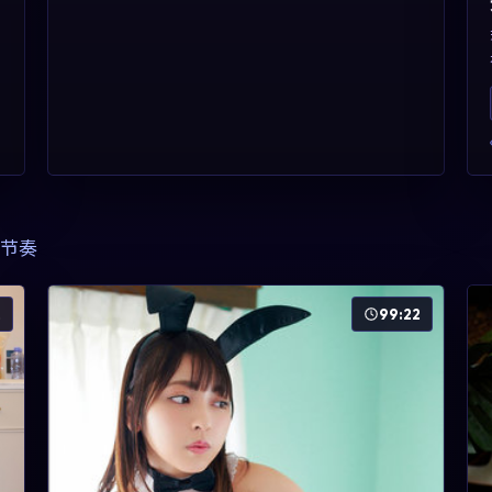
节奏
2
99:22