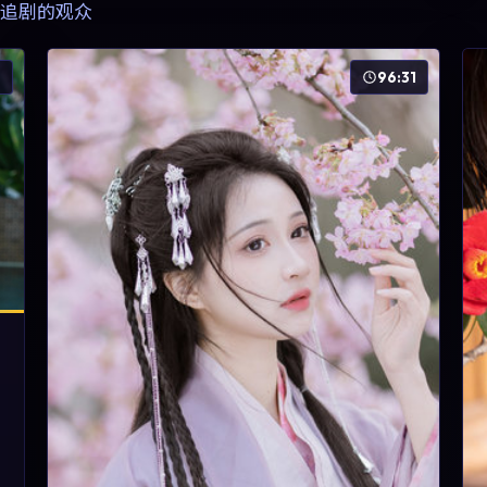
追剧的观众
6
96:31