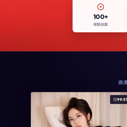
100+
视频总数
高
99:5