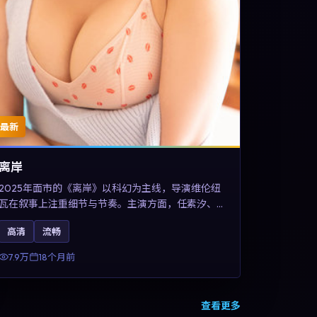
最新
离岸
2025年面市的《离岸》以科幻为主线，导演维伦纽
瓦在叙事上注重细节与节奏。主演方面，任素汐、
王凯与甄子丹的表演为角色增添层次。故事把东方
高清
流畅
美学与类型节奏做本土化融合，可作为德国影视爱
好者的高清观影选择。
7.9万
18个月前
查看更多