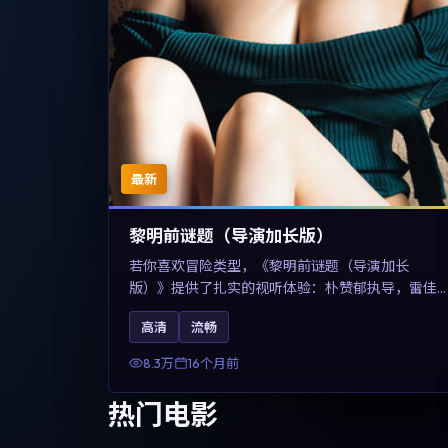
最新
黎明前谜题（导演加长版）
若你喜欢冒险类型，《黎明前谜题（导演加长
版）》提供了扎实的视听体验：朴赞郁执导，雷佳
音、佛罗伦斯·珀与章子怡共同演绎。影片2025年于
高清
流畅
美国上映，内容在有限空间内完成高密度的戏剧冲
突，关键词包含高清流畅、人物关系与情节反转，
8.3万
16个月前
适合检索「2025冒险」「美国电影」的用户。
热门电影